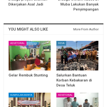
Dikerjakan Asal Jadi
Muba Lakukan Banyak
Penyimpangan
YOU MIGHT ALSO LIKE
More From Author
ADVETORIAL
DESA
Gelar Rembuk Stunting
Salurkan Bantuan
Korban Kebakaran di
Desa Teluk
KUMPULAN BERITA
ADVETORIAL