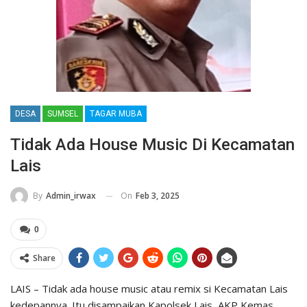
DESA
SUMSEL
TAGAR MUBA
Tidak Ada House Music Di Kecamatan
Lais
On
Feb 3, 2025
By
Admin_irwax
0
Share
LAIS – Tidak ada house music atau remix si Kecamatan Lais
kedepannya. Itu disampaikan Kapolsek Lais, AKP Kemas