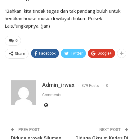
“Bahkan, kita tindak tegas dan tak pandang buluh untuk
hentikan house music di wilayah hukum Polsek
Lais,”ungkapnya. (jan)
0
Share
Facebook
Twitter
Google+
Admin_irwax
379 Posts
0
Comments
PREV POST
NEXT POST
Diduga proyek Siluman
Diduga Oknum Kades Di