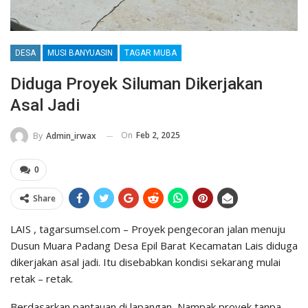
DESA
MUSI BANYUASIN
TAGAR MUBA
Diduga Proyek Siluman Dikerjakan
Asal Jadi
On
Feb 2, 2025
By
Admin_irwax
0
Share
LAIS , tagarsumsel.com – Proyek pengecoran jalan menuju
Dusun Muara Padang Desa Epil Barat Kecamatan Lais diduga
dikerjakan asal jadi. Itu disebabkan kondisi sekarang mulai
retak – retak.
Berdasarkan pantauan di lapangan, Nampak proyek tanpa