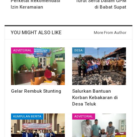
Perketat Rekomendasi
Turut Serta Dalam GPM
Izin Keramaian
di Babat Supat
YOU MIGHT ALSO LIKE
More From Author
ADVETORIAL
DESA
Gelar Rembuk Stunting
Salurkan Bantuan
Korban Kebakaran di
Desa Teluk
KUMPULAN BERITA
ADVETORIAL