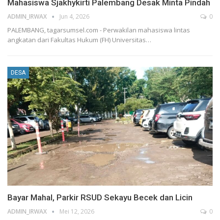
Mahasiswa Sjakhykirti Palembang Desak Minta Pindah
ADMIN_IRWAX
Jun 4, 2026
0
PALEMBANG, tagarsumsel.com - Perwakilan mahasiswa lintas
angkatan dari Fakultas Hukum (FH) Universitas
…
DESA
Bayar Mahal, Parkir RSUD Sekayu Becek dan Licin
ADMIN_IRWAX
Mei 12, 2026
0