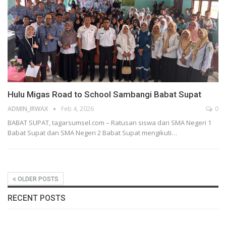
Hulu Migas Road to School Sambangi Babat Supat
ADMIN_IRWAX
Feb 4, 2026
0
BABAT SUPAT, tagarsumsel.com – Ratusan siswa dari SMA Negeri 1
Babat Supat dan SMA Negeri 2 Babat Supat mengikuti
…
OLDER POSTS
RECENT POSTS