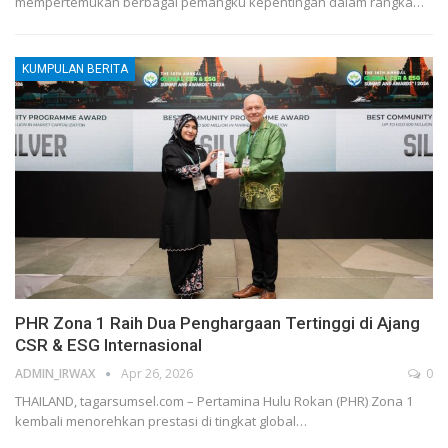
mempertemukan berbagai pemangku kepentingan dalam rangka
…
KUMPULAN BERITA
PHR Zona 1 Raih Dua Penghargaan Tertinggi di Ajang
CSR & ESG Internasional
ADMIN_IRWAX
Apr 26, 2026
0
THAILAND, tagarsumsel.com – Pertamina Hulu Rokan (PHR) Zona 1
kembali menorehkan prestasi di tingkat global
…