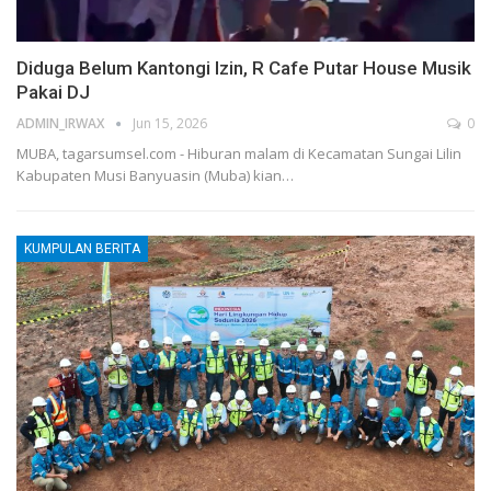
Diduga Belum Kantongi Izin, R Cafe Putar House Musik
Pakai DJ
ADMIN_IRWAX
Jun 15, 2026
0
MUBA, tagarsumsel.com - Hiburan malam di Kecamatan Sungai Lilin
Kabupaten Musi Banyuasin (Muba) kian
…
KUMPULAN BERITA