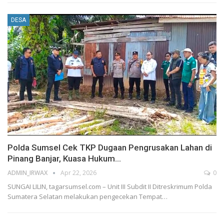
DESA
Polda Sumsel Cek TKP Dugaan Pengrusakan Lahan di
Pinang Banjar, Kuasa Hukum…
ADMIN_IRWAX
Apr 22, 2026
0
SUNGAI LILIN, tagarsumsel.com – Unit III Subdit II Ditreskrimum Polda
Sumatera Selatan melakukan pengecekan Tempat
…