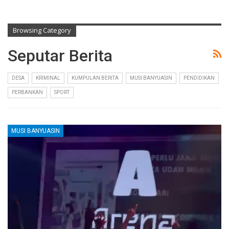
Browsing Category
Seputar Berita
DESA
KRIMINAL
KUMPULAN BERITA
MUSI BANYUASIN
PENDIDIKAN
PERBANKAN
SPORT
MUSI BANYUASIN