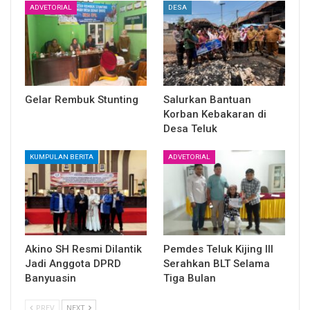
ADVETORIAL
DESA
Gelar Rembuk Stunting
Salurkan Bantuan
Korban Kebakaran di
Desa Teluk
KUMPULAN BERITA
ADVETORIAL
Akino SH Resmi Dilantik
Pemdes Teluk Kijing III
Jadi Anggota DPRD
Serahkan BLT Selama
Banyuasin
Tiga Bulan
PREV
NEXT