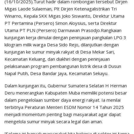
(16/10/2025).Turut hadir dalam rombongan tersebut Dirjen
Migas Laode Sulaeman, Plt Dirjen Ketenagalistrikan Tri
Winarno, Kepala SKK Migas Joko Siswanto, Direktur Utama
PT Pertamina (Persero) Simon Aloysius, serta Direktur
Utama PT PLN (Persero) Darmawan Prasodjo.Rangkaian
kunjungan kerja dimulai dengan peninjauan pangkalan LPG 3
kilogram milik warga Desa Sido Rejo, dilanjutkan dengan
kunjungan ke sumur minyak rakyat di Desa Mekar Sari,
Kecamatan Keluang, dan diakhiri dengan peninjauan
pelaksanaan program pembangunan listrik desa di Dusun
Napal Putih, Desa Bandar Jaya, Kecamatan Sekayu.
Dalam kunjungan itu, Gubernur Sumatera Selatan H Herman
Deru menerangkan Kabupaten Muba memiliki potensi besar
dalam pengelolaan sumber daya energi rakyat. Ia menilai
terbitnya Peraturan Menteri ESDM Nomor 14 Tahun 2025
menjadi momentum penting bagi masyarakat agar dapat
mengelola sumur minyak secara legal dan aman.
“Selama ini banyak masyarakat kita bekerja di sektor ini tanpa