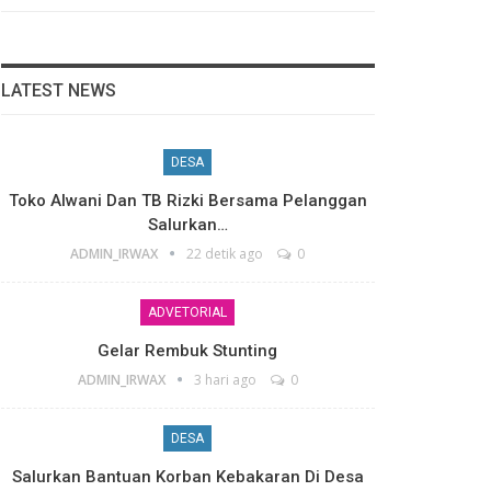
LATEST NEWS
DESA
Toko Alwani Dan TB Rizki Bersama Pelanggan
Salurkan…
ADMIN_IRWAX
22 detik ago
0
ADVETORIAL
Gelar Rembuk Stunting
ADMIN_IRWAX
3 hari ago
0
DESA
Salurkan Bantuan Korban Kebakaran Di Desa