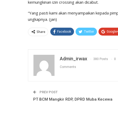
kemungkinan izin crossing akan dicabut.
“Yang pasti kami akan menyampaikan kepada pimpi
ungkapnya. (jan)
Share
Facebook
Twitter
Google
Admin_irwax
380 Posts
0
Comments
PREV POST
PT BCM Mangkir RDP, DPRD Muba Kecewa