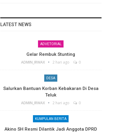
LATEST NEWS
ADVETORIAL
Gelar Rembuk Stunting
ADMIN_IRWAX
2 hari ago
0
DESA
Salurkan Bantuan Korban Kebakaran Di Desa
Teluk
ADMIN_IRWAX
2 hari ago
0
KUMPULAN BERITA
Akino SH Resmi Dilantik Jadi Anggota DPRD