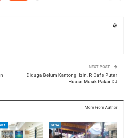
NEXT POST
an
Diduga Belum Kantongi Izin, R Cafe Putar
House Musik Pakai DJ
More From Author
ITA
DESA