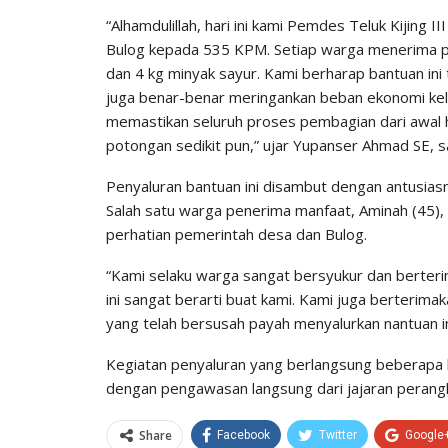
“Alhamdulillah, hari ini kami Pemdes Teluk Kijing 
Bulog kepada 535 KPM. Setiap warga menerima pak
dan 4 kg minyak sayur. Kami berharap bantuan in
juga benar-benar meringankan beban ekonomi kelu
memastikan seluruh proses pembagian dari awal hi
potongan sedikit pun,” ujar Yupanser Ahmad SE, sa
Penyaluran bantuan ini disambut dengan antusias
Salah satu warga penerima manfaat, Aminah (45)
perhatian pemerintah desa dan Bulog.
“Kami selaku warga sangat bersyukur dan berteri
ini sangat berarti buat kami. Kami juga berterima
yang telah bersusah payah menyalurkan nantuan i
Kegiatan penyaluran yang berlangsung beberapa h
dengan pengawasan langsung dari jajaran perangk
Share
Facebook
Twitter
Google