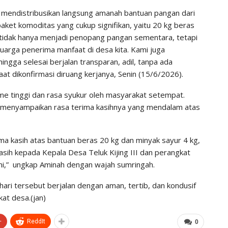
III mendistribusikan langsung amanah bantuan pangan dari
et komoditas yang cukup signifikan, yaitu 20 kg beras
i tidak hanya menjadi penopang pangan sementara, tetapi
arga penerima manfaat di desa kita. Kami juga
ngga selesai berjalan transparan, adil, tanpa ada
at dikonfirmasi diruang kerjanya, Senin (15/6/2026).
me tinggi dan rasa syukur oleh masyarakat setempat.
, menyampaikan rasa terima kasihnya yang mendalam atas
ma kasih atas bantuan beras 20 kg dan minyak sayur 4 kg,
kasih kepada Kepala Desa Teluk Kijing III dan perangkat
ni,” ungkap Aminah dengan wajah sumringah.
ari tersebut berjalan dengan aman, tertib, dan kondusif
at desa.(jan)
+
ReddIt
0