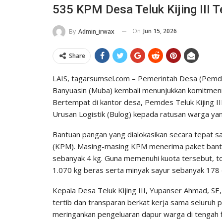
535 KPM Desa Teluk Kijing III
On
Jun 15, 2026
By
Admin_irwax
Share
LAIS, tagarsumsel.com – Pemerintah Desa (Pemdes
Banyuasin (Muba) kembali menunjukkan komitmen
Bertempat di kantor desa, Pemdes Teluk Kijing I
Urusan Logistik (Bulog) kepada ratusan warga y
Bantuan pangan yang dialokasikan secara tepat s
(KPM). Masing-masing KPM menerima paket bantu
sebanyak 4 kg. Guna memenuhi kuota tersebut, tot
1.070 kg beras serta minyak sayur sebanyak 178 
Kepala Desa Teluk Kijing III, Yupanser Ahmad, S
tertib dan transparan berkat kerja sama seluruh 
meringankan pengeluaran dapur warga di tengah fl