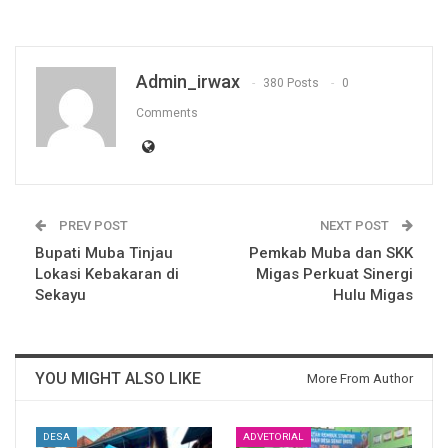
Admin_irwax
380 Posts
0
Comments
PREV POST
NEXT POST
Bupati Muba Tinjau
Pemkab Muba dan SKK
Lokasi Kebakaran di
Migas Perkuat Sinergi
Sekayu
Hulu Migas
YOU MIGHT ALSO LIKE
More From Author
DESA
ADVETORIAL