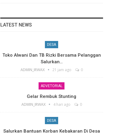
LATEST NEWS
DESA
Toko Alwani Dan TB Rizki Bersama Pelanggan
Salurkan…
ADMIN_IRWAX
21 jam ago
0
ADVETORIAL
Gelar Rembuk Stunting
ADMIN_IRWAX
4 hari ago
0
DESA
Salurkan Bantuan Korban Kebakaran Di Desa