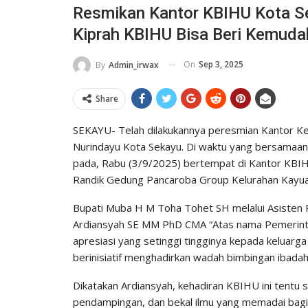
Resmikan Kantor KBIHU Kota 
Kiprah KBIHU Bisa Beri Kemud
On
Sep 3, 2025
By
Admin_irwax
Share
SEKAYU- Telah dilakukannya peresmian Kantor K
Nurindayu Kota Sekayu. Di waktu yang bersamaan 
pada, Rabu (3/9/2025) bertempat di Kantor KBIHU
Randik Gedung Pancaroba Group Kelurahan Kayu
Bupati Muba H M Toha Tohet SH melalui Asisten
Ardiansyah SE MM PhD CMA “Atas nama Pemerint
apresiasi yang setinggi tingginya kepada keluar
berinisiatif menghadirkan wadah bimbingan ibadah 
Dikatakan Ardiansyah, kehadiran KBIHU ini tentu
pendampingan, dan bekal ilmu yang memadai bagi 