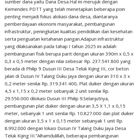
sumber dana yaitu Dana Desa.Hal ini merujuk dengan
Kemendes PDTT yang telah menetapkan beberapa poin
penting menjadi fokus alokasi dana desa, diantaranya
pemberdayaan ekonomi masyarakat, pembangunan
infrastruktur, peningkatan kualitas pendidikan dan kesehatan
serta penguatan ketahanan pangan.Adapun infrastruktur
yang dilaksanakan pada tahap I tahun 2025 ini adalah
pembangunan fisik berupa parit dengan ukuran 390m x 0,5 x
0,3 x 0,5 meter dengan nilai sebesar Rp. 237.541.800 yang
berada di Philip 9 Dusun III Desa Teluk Kijing III, cor beton
jalan di Dusun IV Talang Duku Jaya dengan ukuran 310 x 3 x
0,2 meter senilai Rp. 319.341.400, Plat duiker dengan ukuran
4,5 x 1,15 x 0,2 meter sebanyak 2 unit senilai Rp.
29.556.000 dilokasi Dusun III Philip 9.Selanjutnya,
pembangunan plat duiker dengan ukuran 3,5 X 1,1 x 0,15
meter, sebanyak 1 unit senilai Rp. 10.827.000 dan plat duiker
dengan ukuran 3,5 x 1 x 0,15 meter sebanyak 1 unit Rp.
8.992.000 dengan lokasi Dusun IV Talang Duku Jaya Desa
Teluk Kijing III.”Alhamdulillah, beberapa pembangunan