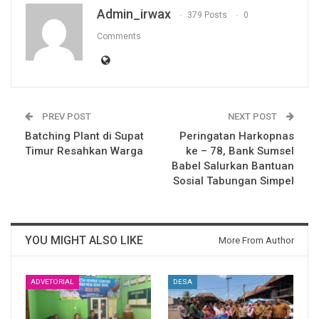
Admin_irwax
379 Posts
0
Comments
PREV POST
NEXT POST
Batching Plant di Supat
Peringatan Harkopnas
Timur Resahkan Warga
ke – 78, Bank Sumsel
Babel Salurkan Bantuan
Sosial Tabungan Simpel
YOU MIGHT ALSO LIKE
More From Author
ADVETORIAL
DESA