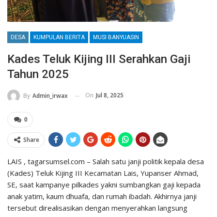
DESA
KUMPULAN BERITA
MUSI BANYUASIN
Kades Teluk Kijing III Serahkan Gaji
Tahun 2025
On
Jul 8, 2025
By
Admin_irwax
0
Share
LAIS , tagarsumsel.com – Salah satu janji politik kepala desa
(Kades) Teluk Kijing III Kecamatan Lais, Yupanser Ahmad,
SE, saat kampanye pilkades yakni sumbangkan gaji kepada
anak yatim, kaum dhuafa, dan rumah ibadah. Akhirnya janji
tersebut direalisasikan dengan menyerahkan langsung