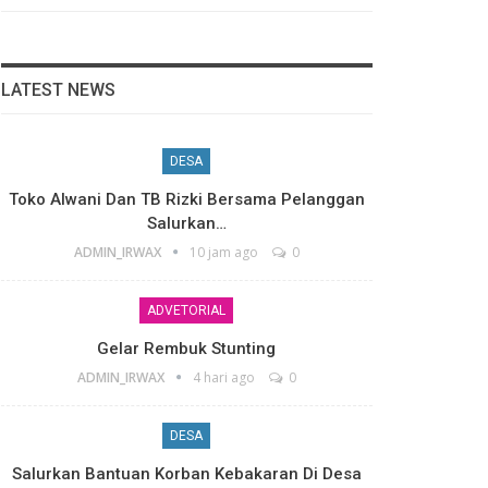
LATEST NEWS
DESA
Toko Alwani Dan TB Rizki Bersama Pelanggan
Salurkan…
ADMIN_IRWAX
10 jam ago
0
ADVETORIAL
Gelar Rembuk Stunting
ADMIN_IRWAX
4 hari ago
0
DESA
Salurkan Bantuan Korban Kebakaran Di Desa