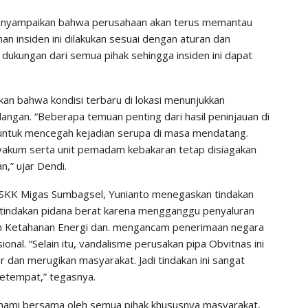
enyampaikan bahwa perusahaan akan terus memantau
 insiden ini dilakukan sesuai dengan aturan dan
 dukungan dari semua pihak sehingga insiden ini dapat
n bahwa kondisi terbaru di lokasi menunjukkan
gan. “Beberapa temuan penting dari hasil peninjauan di
i untuk mencegah kejadian serupa di masa mendatang.
l vakum serta unit pemadam kebakaran tetap disiagakan
n,” ujar Dendi.
 SKK Migas Sumbagsel, Yunianto menegaskan tindakan
k tindakan pidana berat karena mengganggu penyaluran
m Ketahanan Energi dan. mengancam penerimaan negara
l. “Selain itu, vandalisme perusakan pipa Obvitnas ini
dan merugikan masyarakat. Jadi tindakan ini sangat
setempat,” tegasnya.
pahami bersama oleh semua pihak khususnya masyarakat,