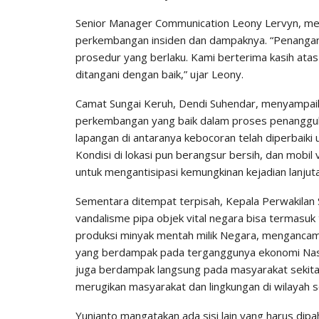
Senior Manager Communication Leony Lervyn, m
perkembangan insiden dan dampaknya. “Penanganan
prosedur yang berlaku. Kami berterima kasih atas
ditangani dengan baik,” ujar Leony.
Camat Sungai Keruh, Dendi Suhendar, menyampaika
perkembangan yang baik dalam proses penanggulan
lapangan di antaranya kebocoran telah diperbaik
Kondisi di lokasi pun berangsur bersih, dan mobi
untuk mengantisipasi kemungkinan kejadian lanjuta
Sementara ditempat terpisah, Kepala Perwakilan
vandalisme pipa objek vital negara bisa termasu
produksi minyak mentah milik Negara, menganca
yang berdampak pada terganggunya ekonomi Nasiona
juga berdampak langsung pada masyarakat sekitar 
merugikan masyarakat dan lingkungan di wilayah 
Yunianto mangatakan ada sisi lain yang harus di