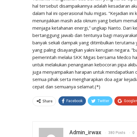
hal tersebut disampaikannya adalah kesadaran a
dalam hal ini operasional hulu migas. ”Kejadian ini
menunjukkan masih ada oknum yang belum memaha
menjaga ketahanan energi,” ungkap Nanto. Dari k
bertanggung jawab dan tentunya bagi masyarak
banyak sekali dampak yang ditimbulkan terutama y
yang paling disayangkan yakni kerugian negara. ”b
pemerintah melalui SKK Migas bersama Medco har
untuk melakukan penanganan kebocoran pipa akibat
juga menyampaikan harapan untuk mendapatkan d
semua pihak serta mengharapkan doa agar kejadia
cepat dan semuanya selamat.(*)
Share
Facebook
Twitter
Google
Admin_irwax
380 Posts
0