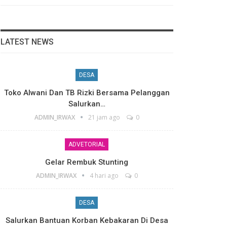
LATEST NEWS
DESA
Toko Alwani Dan TB Rizki Bersama Pelanggan
Salurkan…
ADMIN_IRWAX
21 jam ago
0
ADVETORIAL
Gelar Rembuk Stunting
ADMIN_IRWAX
4 hari ago
0
DESA
Salurkan Bantuan Korban Kebakaran Di Desa