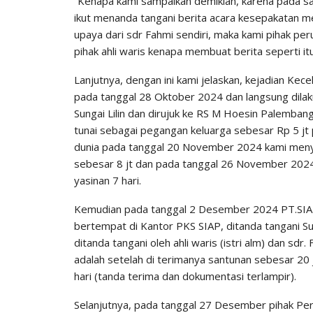
“Kenapa kami sampaikan demikian, karena pada sa
ikut menanda tangani berita acara kesepakatan me
upaya dari sdr Fahmi sendiri, maka kami pihak pe
pihak ahli waris kenapa membuat berita seperti 
Lanjutnya, dengan ini kami jelaskan, kejadian Kece
pada tanggal 28 Oktober 2024 dan langsung dil
Sungai Lilin dan dirujuk ke RS M Hoesin Palemba
tunai sebagai pegangan keluarga sebesar Rp 5 jt 
dunia pada tanggal 20 November 2024 kami meny
sebesar 8 jt dan pada tanggal 26 November 2024
yasinan 7 hari.
Kemudian pada tanggal 2 Desember 2024 PT.SIAP
bertempat di Kantor PKS SIAP, ditanda tangani S
ditanda tangani oleh ahli waris (istri alm) dan sd
adalah setelah di terimanya santunan sebesar 20 j
hari (tanda terima dan dokumentasi terlampir).
Selanjutnya, pada tanggal 27 Desember pihak Per