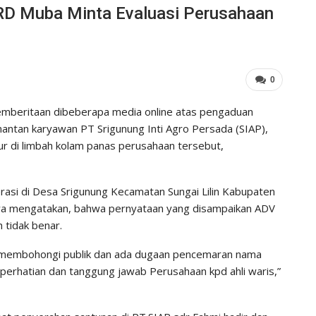
DPRD Muba Minta Evaluasi Perusahaan
0
mberitaan dibeberapa media online atas pengaduan
mantan karyawan PT Srigunung Inti Agro Persada (SIAP),
ur di limbah kolam panas perusahaan tersebut,
asi di Desa Srigunung Kecamatan Sungai Lilin Kabupaten
ya mengatakan, bahwa pernyataan yang disampaikan ADV
 tidak benar.
n membohongi publik dan ada dugaan pencemaran nama
perhatian dan tanggung jawab Perusahaan kpd ahli waris,”