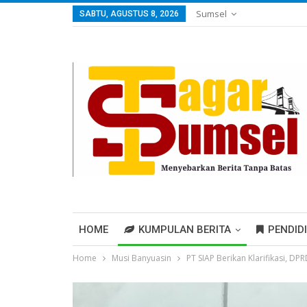
Sumsel
SABTU, AGUSTUS 8, 2026
HOME
KUMPULAN BERITA
PENDID
Home
Musi Banyuasin
PT SIAP Berikan Klarifikasi, D