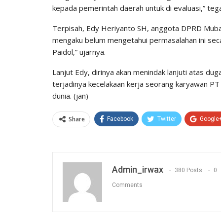
kepada pemerintah daerah untuk di evaluasi,” teg
Terpisah, Edy Heriyanto SH, anggota DPRD Muba pa
mengaku belum mengetahui permasalahan ini secara 
Paidol,” ujarnya.
Lanjut Edy, dirinya akan menindak lanjuti atas du
terjadinya kecelakaan kerja seorang karyawan PT
dunia. (jan)
Share
Facebook
Twitter
Google
Admin_irwax
380 Posts
0
Comments