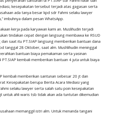
at penyerahan santunan di PT.SIAP sdr Fahmi hadir dan
diasi, kesepakatan tersebut terjadi atas gagasan serta
rusahaan ada tanya besar kpd sdr Fahmi selaku lawyer
itu,” imbuhnya dalam pesan WhatsApp.
lakaan kerja pada karyawan kami an. Muslihudin terjadi
akukan tindakan cepat dengan langsung membawa ke RSUD
ng dan saat itu PT.SIAP langsung memberikan bantuan dana
pd tanggal 28 Oktober, saat alm. Mushlihudin meninggal
erahkan bantuan biaya pemakaman serta yasinan
 PT.SIAP kembali memberikan bantuan 4 juta untuk biaya
 kembali memberikan santunan sebesar 20 jt dan
urat Kesepakatan berupa Berita Acara Mediasi yang
r. Fahmi selaku lawyer serta salah satu poin kesepakatan
t untuk ahli waris tsb tidak akan ada tuntutan dikemudian
usahaan memanggil istri alm. Untuk menanda tangani