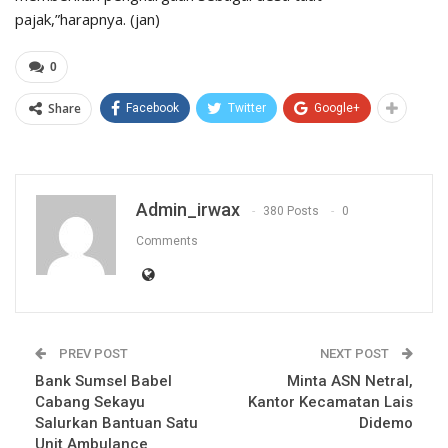
pajak,”harapnya. (jan)
0
Share
Facebook
Twitter
Google+
Admin_irwax
380 Posts
0
Comments
PREV POST
NEXT POST
Bank Sumsel Babel
Minta ASN Netral,
Cabang Sekayu
Kantor Kecamatan Lais
Salurkan Bantuan Satu
Didemo
Unit Ambulance