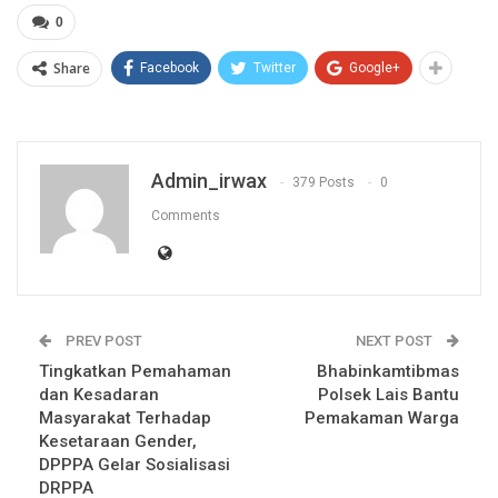
0
Share
Facebook
Twitter
Google+
Admin_irwax
379 Posts
0
Comments
PREV POST
NEXT POST
Tingkatkan Pemahaman
Bhabinkamtibmas
dan Kesadaran
Polsek Lais Bantu
Masyarakat Terhadap
Pemakaman Warga
Kesetaraan Gender,
DPPPA Gelar Sosialisasi
DRPPA