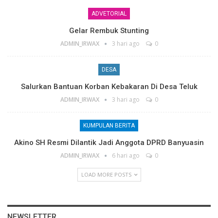
ADVETORIAL
Gelar Rembuk Stunting
ADMIN_IRWAX
3 hari ago
0
DESA
Salurkan Bantuan Korban Kebakaran Di Desa Teluk
ADMIN_IRWAX
3 hari ago
0
KUMPULAN BERITA
Akino SH Resmi Dilantik Jadi Anggota DPRD Banyuasin
ADMIN_IRWAX
6 hari ago
0
LOAD MORE POSTS
NEWSLETTER