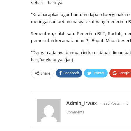
sehari – harinya.
“Kita harapkan agar bantuan dapat dipergunakan s
meringankan beban masyarakat yang menerima B
Sementara, salah satu Penerima BLT, Rodiah, me
pemerintah kecamatandan PJ. Bupati Muba besert
“Dengan ada nya bantuan ini kami dapat dimanfaa
hari,”ungkapnya. (jan)
Share
Facebook
Twitter
Google
Admin_irwax
380 Posts
0
Comments