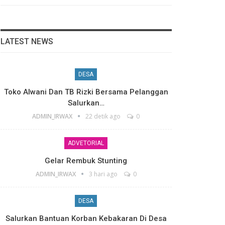
LATEST NEWS
DESA
Toko Alwani Dan TB Rizki Bersama Pelanggan
Salurkan…
ADMIN_IRWAX
22 detik ago
0
ADVETORIAL
Gelar Rembuk Stunting
ADMIN_IRWAX
3 hari ago
0
DESA
Salurkan Bantuan Korban Kebakaran Di Desa